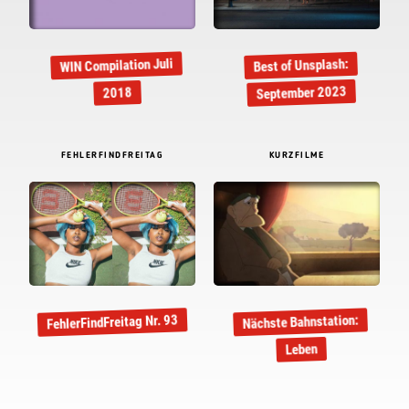
WIN Compilation Juli
Best of Unsplash:
September 2023
2018
FEHLERFINDFREITAG
KURZFILME
FehlerFindFreitag Nr. 93
Nächste Bahnstation:
Leben