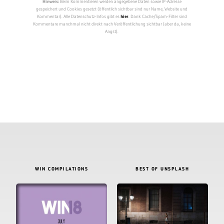
Hinweis:
Beim Kommentieren werden angegebene Daten sowie IP-Adresse
gespeichert und Cookies gesetzt (öffentlich sichtbar sind nur Name, Website und
Kommentar). Alle Datenschutz-Infos gibt es
hier
. Dank Cache/Spam-Filter sind
Kommentare manchmal nicht direkt nach Veröffentlichung sichtbar (aber da, keine
Angst).
WIN COMPILATIONS
BEST OF UNSPLASH