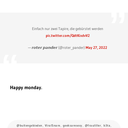
Einfach nur zwei Tapire, die gebürstet werden
pic.twitter.com/QdtKixdvV2
— 𝙧𝙤𝙩𝙚𝙧 𝙥𝙖𝙣𝙙𝙚𝙧 (@roter_pander)
May 27, 2022
Happy monday.
@buitengebieden
,
ViralSnare
,
geeksaresexy
,
@frauliller
,
b3ta
,