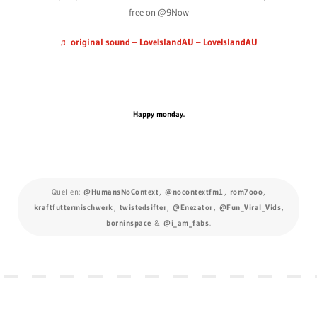
free on @‌9Now
♬ original sound – LoveIslandAU – LoveIslandAU
Happy monday.
Quellen:
@HumansNoContext
,
@nocontextfm1
,
rom7ooo
,
kraftfuttermischwerk
,
twistedsifter
,
@Enezator
,
@Fun_Viral_Vids
,
borninspace
&
@i_am_fabs
.