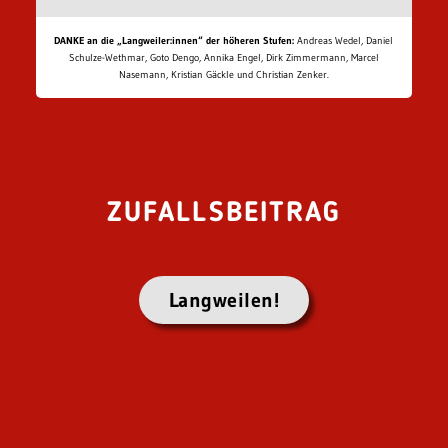
DANKE an die „Langweiler:innen“ der höheren Stufen:
Andreas Wedel, Daniel
Schulze-Wethmar, Goto Dengo, Annika Engel, Dirk Zimmermann, Marcel
Nasemann, Kristian Gäckle und Christian Zenker.
ZUFALLSBEITRAG
Langweilen!