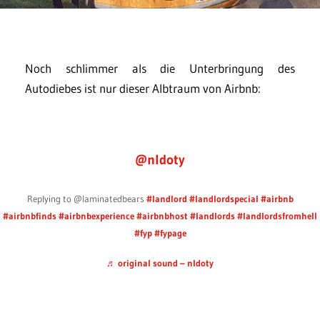
Noch schlimmer als die Unterbringung des
Autodiebes ist nur dieser Albtraum von Airbnb:
@nldoty
Replying to @laminatedbears
#landlord
#landlordspecial
#airbnb
#airbnbfinds
#airbnbexperience
#airbnbhost
#landlords
#landlordsfromhell
#fyp
#fypage
♬ original sound – nldoty