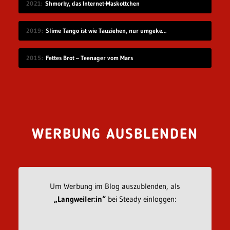
2021
Shmorby, das Internet-Maskottchen
2019
Slime Tango ist wie Tauziehen, nur umgekehrt
2015
Fettes Brot – Teenager vom Mars
WERBUNG AUSBLENDEN
Um Werbung im Blog auszublenden, als
„Langweiler:in“
bei Steady einloggen: