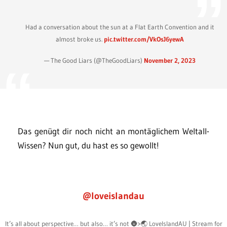
Had a conversation about the sun at a Flat Earth Convention and it
almost broke us.
pic.twitter.com/VkOsJ6yewA
— The Good Liars (@TheGoodLiars)
November 2, 2023
Das genügt dir noch nicht an montäglichem Weltall-
Wissen? Nun gut, du hast es so gewollt!
@loveislandau
It’s all about perspective… but also… it’s not 🌚>🌏 LoveIslandAU | Stream for