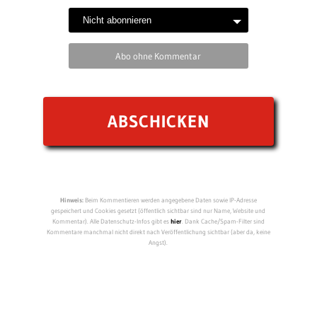
Abo ohne Kommentar
Hinweis:
Beim Kommentieren werden angegebene Daten sowie IP-Adresse
gespeichert und Cookies gesetzt (öffentlich sichtbar sind nur Name, Website und
Kommentar). Alle Datenschutz-Infos gibt es
hier
. Dank Cache/Spam-Filter sind
Kommentare manchmal nicht direkt nach Veröffentlichung sichtbar (aber da, keine
Angst).