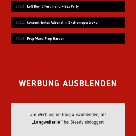
2019
Left Boy ft. Ferdinand – Sex Party
2011
konzentriertes Adrenalin: Ekstremsportveko
2016
Prop Wars: Prop Harder
WERBUNG AUSBLENDEN
Um Werbung im Blog auszublenden, als
„Langweiler:in“
bei Steady einloggen: