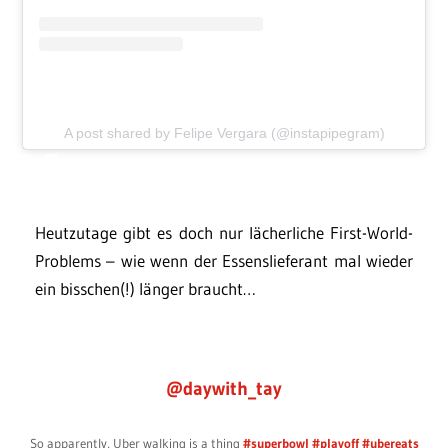
A post shared by Felipe Vergara (@instapipegram)
Heutzutage gibt es doch nur lächerliche First-World-
Problems – wie wenn der Essenslieferant mal wieder
ein bisschen(!) länger braucht…
@daywith_tay
So apparently, Uber walking is a thing
#superbowl
#playoff
#ubereats