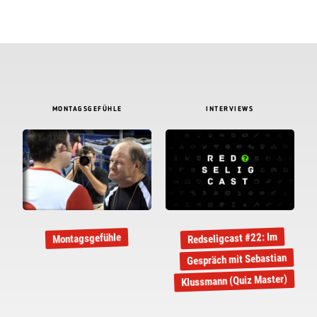
MONTAGSGEFÜHLE
INTERVIEWS
Redseligcast #22: Im
Montagsgefühle
Gespräch mit Sebastian
Klussmann (Quiz Master)