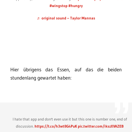
#wingstop
#hungry
♬ original sound – Taylor Mannas
Hier übrigens das Essen, auf das die beiden
stundenlang gewartet haben:
I hate that app and don't even use it but this one is number one, end of
discussion.
https://t.co/h3wt8G4PuK
pic.twitter.com/ikszXVAZEB