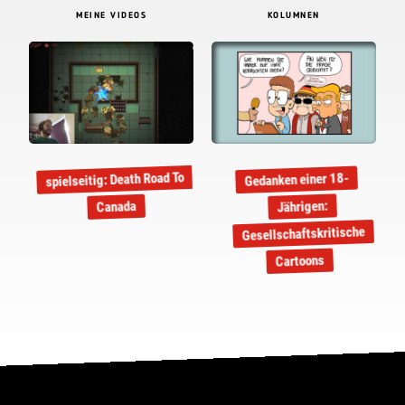
MEINE VIDEOS
KOLUMNEN
spielseitig: Death Road To
Gedanken einer 18-
Jährigen:
Canada
Gesellschaftskritische
Cartoons