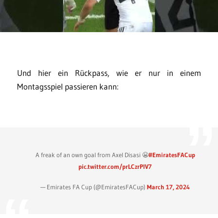
Und hier ein Rückpass, wie er nur in einem
Montagsspiel passieren kann:
A freak of an own goal from Axel Disasi 😬
#EmiratesFACup
pic.twitter.com/prLCzrPlV7
— Emirates FA Cup (@EmiratesFACup)
March 17, 2024