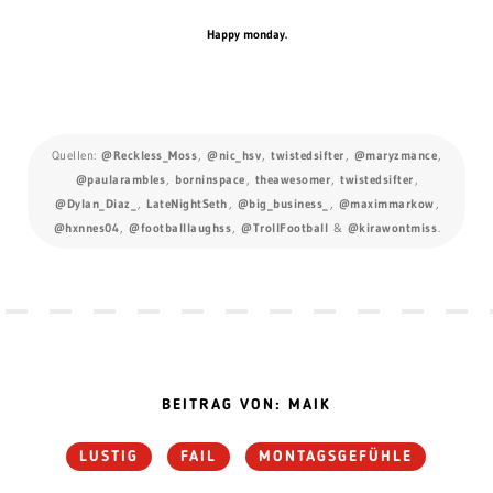
Happy monday.
Quellen:
@Reckless_Moss
,
@nic_hsv
,
twistedsifter
,
@maryzmance
,
@paularambles
,
borninspace
,
theawesomer
,
twistedsifter
,
@Dylan_Diaz_
,
LateNightSeth
,
@big_business_
,
@maximmarkow
,
@hxnnes04
,
@footballlaughss
,
@TrollFootball
&
@kirawontmiss
.
BEITRAG VON: MAIK
LUSTIG
FAIL
MONTAGSGEFÜHLE