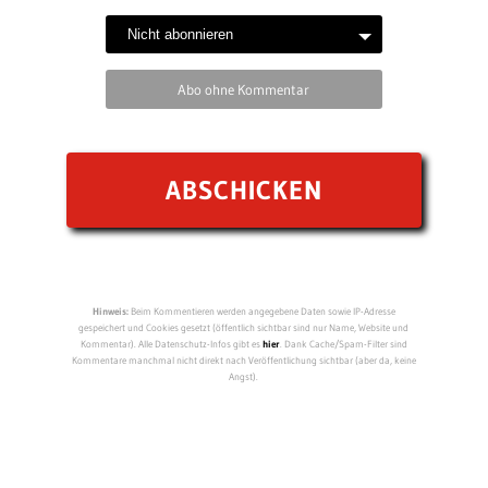
Abo ohne Kommentar
Hinweis:
Beim Kommentieren werden angegebene Daten sowie IP-Adresse
gespeichert und Cookies gesetzt (öffentlich sichtbar sind nur Name, Website und
Kommentar). Alle Datenschutz-Infos gibt es
hier
. Dank Cache/Spam-Filter sind
Kommentare manchmal nicht direkt nach Veröffentlichung sichtbar (aber da, keine
Angst).