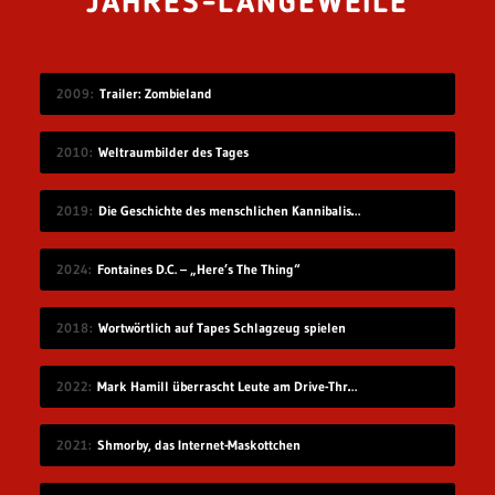
JAHRES-LANGEWEILE
2009
Trailer: Zombieland
2010
Weltraumbilder des Tages
2019
Die Geschichte des menschlichen Kannibalismus
2024
Fontaines D.C. – „Here’s The Thing“
2018
Wortwörtlich auf Tapes Schlagzeug spielen
2022
Mark Hamill überrascht Leute am Drive-Thru-Schalter
2021
Shmorby, das Internet-Maskottchen