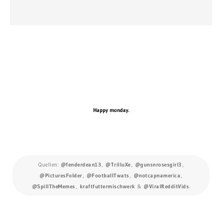
Happy monday.
Quellen:
@fenderdean13
,
@TrilluXe
,
@gunsnrosesgirl3
,
@PicturesFoIder
,
@FootbaIITwats
,
@notcapnamerica
,
@SpillTheMemes
,
kraftfuttermischwerk
&
@ViralRedditVids
.