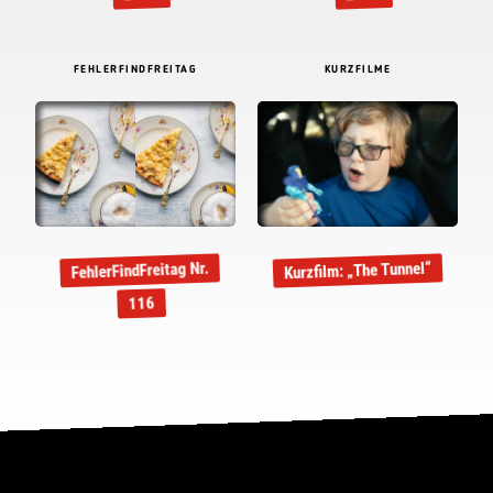
FEHLERFINDFREITAG
KURZFILME
FehlerFindFreitag Nr.
Kurzfilm: „The Tunnel“
116