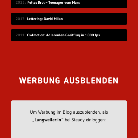
2015
Fettes Brot – Teenager vom Mars
2017
Lettering: David Milan
2011
Owlmotion: Adlereulen-Greifflug in 1.000 fps
WERBUNG AUSBLENDEN
Um Werbung im Blog auszublenden, als
„Langweiler:in“
bei Steady einloggen: