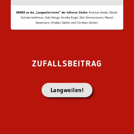
DANKE an die „Langweiler:innen“ der höheren Stufen:
Andreas Wedel, Daniel
Schulze-Wethmar, Goto Dengo, Annika Engel, Dirk Zimmermann, Marcel
Nasemann, Kristian Gäckle und Christian Zenker.
ZUFALLSBEITRAG
Langweilen!