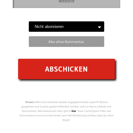
Abo ohne Kommentar
Hinweis:
Beim Kommentieren werden angegebene Daten sowie IP-Adresse
gespeichert und Cookies gesetzt (öffentlich sichtbar sind nur Name, Website und
Kommentar). Alle Datenschutz-Infos gibt es
hier
. Dank Cache/Spam-Filter sind
Kommentare manchmal nicht direkt nach Veröffentlichung sichtbar (aber da, keine
Angst).