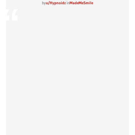
by
u/Hypnoidz
in
MadeMeSmile