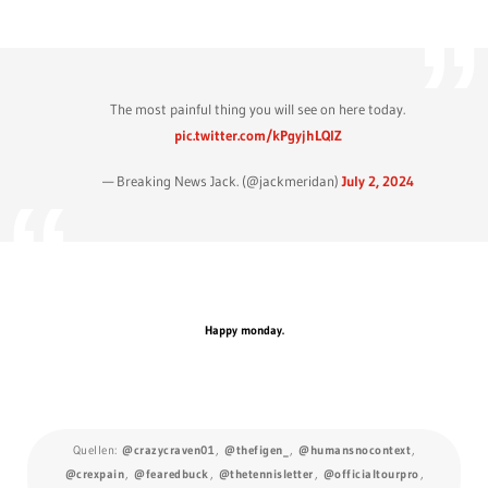
The most painful thing you will see on here today.
pic.twitter.com/kPgyjhLQlZ
— Breaking News Jack. (@jackmeridan)
July 2, 2024
Happy monday.
Quellen:
@crazycraven01
,
@thefigen_
,
@humansnocontext
,
@crexpain
,
@fearedbuck
,
@thetennisletter
,
@officialtourpro
,