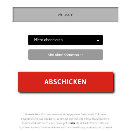
Abo ohne Kommentar
Hinweis:
Beim Kommentieren werden angegebene Daten sowie IP-Adresse
gespeichert und Cookies gesetzt (öffentlich sichtbar sind nur Name, Website und
Kommentar). Alle Datenschutz-Infos gibt es
hier
. Dank Cache/Spam-Filter sind
Kommentare manchmal nicht direkt nach Veröffentlichung sichtbar (aber da, keine