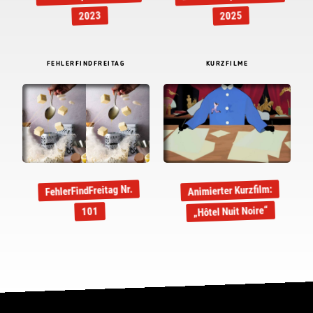
2023
2025
FEHLERFINDFREITAG
KURZFILME
FehlerFindFreitag Nr.
Animierter Kurzfilm:
„Hôtel Nuit Noire“
101