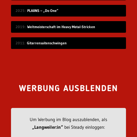
2025
PLAIINS – „Do One“
2019
Weltmeisterschaft im Heavy Metal-Stricken
2011
Gitarrensaitenschwingen
WERBUNG AUSBLENDEN
Um Werbung im Blog auszublenden, als
„Langweiler:in“
bei Steady einloggen: