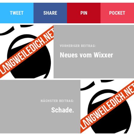
TWEET
SHARE
PIN
POCKET
VORHERIGER BEITRAG:
Neues vom Wixxer
NÄCHSTER BEITRAG:
Schade.