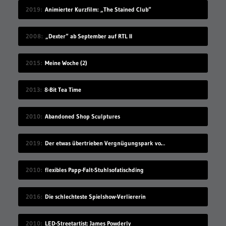
2019
Animierter Kurzfilm: „The Stained Club“
2008
„Dexter“ ab September auf RTL II
2015
Meine Woche (2)
2013
8-Bit Tea Time
2010
Abandoned Shop Sculptures
2019
Der etwas übertrieben Vergnügungspark von Black Sheep Films
2010
flexibles Papp-Falt-Stuhlsofatischding
2016
Die schlechteste Spielshow-Verliererin
2010
LED-Streetartist: James Powderly