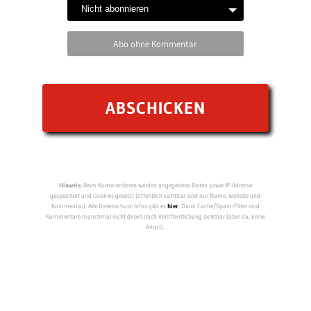
Abo ohne Kommentar
Hinweis:
Beim Kommentieren werden angegebene Daten sowie IP-Adresse
gespeichert und Cookies gesetzt (öffentlich sichtbar sind nur Name, Website und
Kommentar). Alle Datenschutz-Infos gibt es
hier
. Dank Cache/Spam-Filter sind
Kommentare manchmal nicht direkt nach Veröffentlichung sichtbar (aber da, keine
Angst).