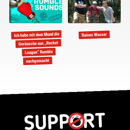
Ich habe mit dem Mund die
Raines Wasser
Geräusche aus „Rocket
League“ Rumble
nachgemacht