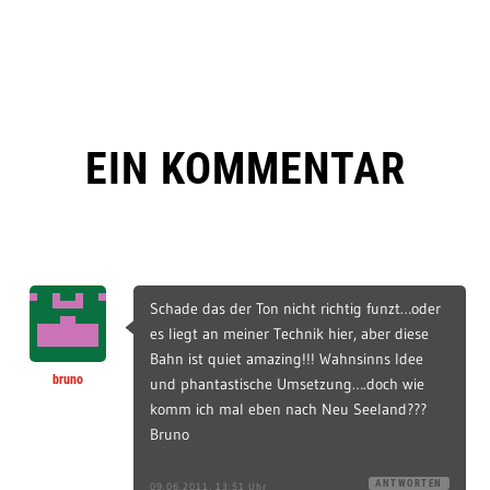
EIN KOMMENTAR
Schade das der Ton nicht richtig funzt…oder
es liegt an meiner Technik hier, aber diese
Bahn ist quiet amazing!!! Wahnsinns Idee
bruno
und phantastische Umsetzung….doch wie
komm ich mal eben nach Neu Seeland???
Bruno
ANTWORTEN
09.06.2011, 13:51 Uhr