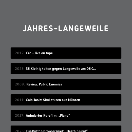
JAHRES-LANGEWEILE
2012
Cro – live on tape
2023
36 Kleinigkeiten gegen Langeweile am 06.08.2023
2009
Review: Public Enemies
2011
Coin-Tools: Skulpturen aus Münzen
2017
Animierter Kurzfilm: „Piano“
2026
Ein-Button-Browserspiel: „Death Spiral“