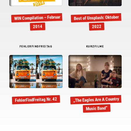
WIN Compilation – Februar
Best of Unsplash: Oktober
2014
2022
FEHLERFINDFREITAG
KURZFILME
„The Eagles Are A Country
FehlerFindFreitag Nr. 42
Music Band“