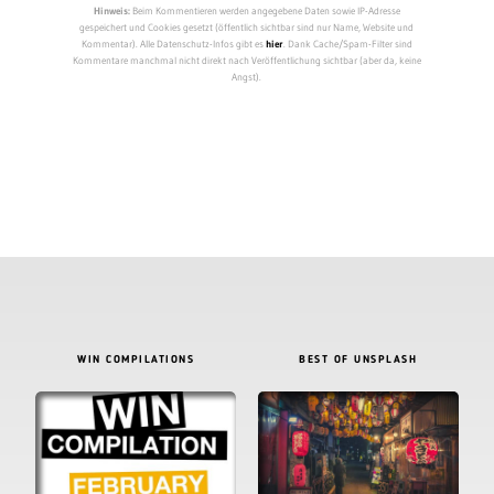
Hinweis:
Beim Kommentieren werden angegebene Daten sowie IP-Adresse
gespeichert und Cookies gesetzt (öffentlich sichtbar sind nur Name, Website und
Kommentar). Alle Datenschutz-Infos gibt es
hier
. Dank Cache/Spam-Filter sind
Kommentare manchmal nicht direkt nach Veröffentlichung sichtbar (aber da, keine
Angst).
WIN COMPILATIONS
BEST OF UNSPLASH