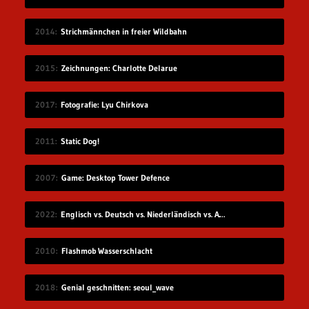
2014
Strichmännchen in freier Wildbahn
2015
Zeichnungen: Charlotte Delarue
2017
Fotografie: Lyu Chirkova
2011
Static Dog!
2007
Game: Desktop Tower Defence
2022
Englisch vs. Deutsch vs. Niederländisch vs. Afrikaans
2010
Flashmob Wasserschlacht
2018
Genial geschnitten: seoul_wave