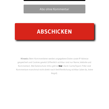
Abo ohne Kommentar
Hinweis:
Beim Kommentieren werden angegebene Daten sowie IP-Adresse
gespeichert und Cookies gesetzt (öffentlich sichtbar sind nur Name, Website und
Kommentar). Alle Datenschutz-Infos gibt es
hier
. Dank Cache/Spam-Filter sind
Kommentare manchmal nicht direkt nach Veröffentlichung sichtbar (aber da, keine
Angst).