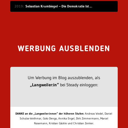
2019
Sebastian Krumbiegel – Die Demokratie Ist Weiblich
WERBUNG AUSBLENDEN
Um Werbung im Blog auszublenden, als
„Langweiler:in“
bei Steady einloggen:
DANKE an die „Langweiler:innen“ der höheren Stufen:
Andreas Wedel, Daniel
Schulze-Wethmar, Goto Dengo, Annika Engel, Dirk Zimmermann, Marcel
Nasemann, Kristian Gäckle und Christian Zenker.