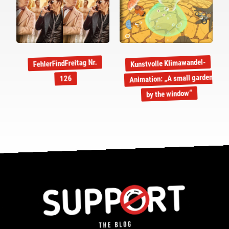
Kunstvolle Klimawandel-
FehlerFindFreitag Nr.
Animation: „A small garden
126
by the window“