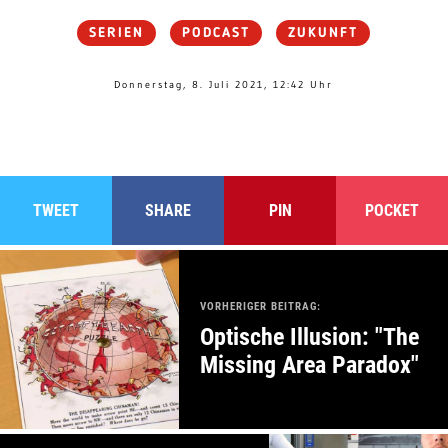
SERIEN
PODCAST
ZUKUNFT
Donnerstag, 8. Juli 2021, 12:42 Uhr
TWEET
SHARE
PIN
POCKET
VORHERIGER BEITRAG:
Optische Illusion: "The
Missing Area Paradox"