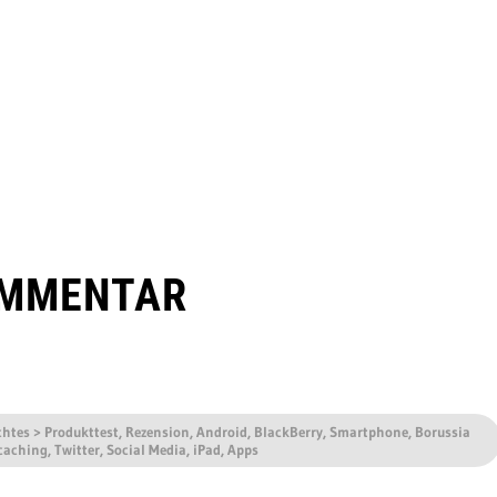
OMMENTAR
htes > Produkttest, Rezension, Android, BlackBerry, Smartphone, Borussia
aching, Twitter, Social Media, iPad, Apps