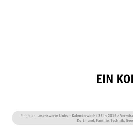
EIN K
Pingback:
Lesenswerte Links – Kalenderwoche 35 in 2016 > Vermisc
Dortmund, Familie, Technik, Geoc