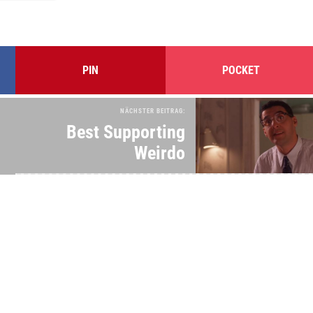
PIN
POCKET
NÄCHSTER BEITRAG:
Best Supporting
Weirdo