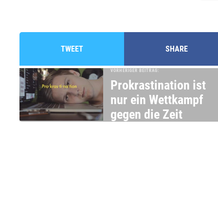
TWEET
SHARE
VORHERIGER BEITRAG:
Prokrastination ist
nur ein Wettkampf
gegen die Zeit