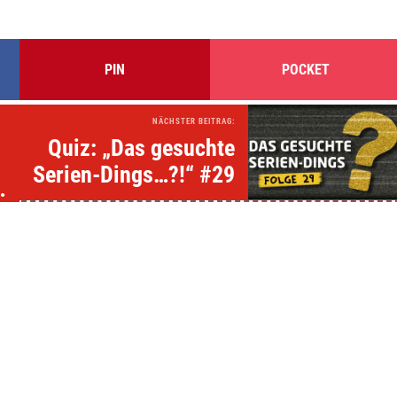
PIN
POCKET
NÄCHSTER BEITRAG:
Quiz: „Das gesuchte
Serien-Dings…?!“ #29