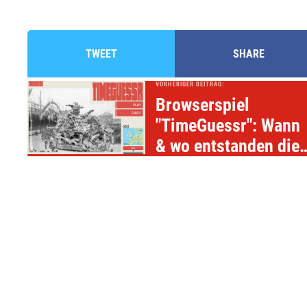
TWEET
SHARE
VORHERIGER BEITRAG:
Browserspiel
"TimeGuessr": Wann
& wo entstanden die
Fotos?