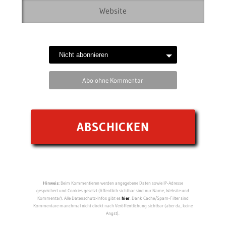
Abo ohne Kommentar
Hinweis:
Beim Kommentieren werden angegebene Daten sowie IP-Adresse
gespeichert und Cookies gesetzt (öffentlich sichtbar sind nur Name, Website und
Kommentar). Alle Datenschutz-Infos gibt es
hier
. Dank Cache/Spam-Filter sind
Kommentare manchmal nicht direkt nach Veröffentlichung sichtbar (aber da, keine
Angst).