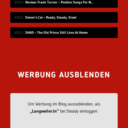
2015
Review: Frank Turner – Positive Songs For Negative People
2012
Simon’s Cat – Ready, Steady, Slow!
2011
SHAD – The Old Prince Still Lives At Home
WERBUNG AUSBLENDEN
Um Werbung im Blog auszublenden, als
„Langweiler:in“
bei Steady einloggen: