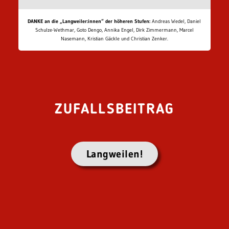
DANKE an die „Langweiler:innen“ der höheren Stufen:
Andreas Wedel, Daniel
Schulze-Wethmar, Goto Dengo, Annika Engel, Dirk Zimmermann, Marcel
Nasemann, Kristian Gäckle und Christian Zenker.
ZUFALLSBEITRAG
Langweilen!