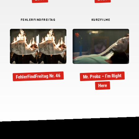
FEHLERFINDFREITAG
KURZFILME
FehlerFindFreitag Nr. 46
Mr. Probz – I’m Right
Here