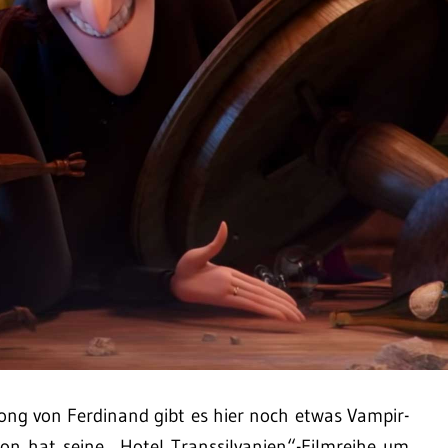
ng von Ferdinand gibt es hier noch etwas Vampir-
ion hat seine „Hotel Transsilvanien“-Filmreihe um