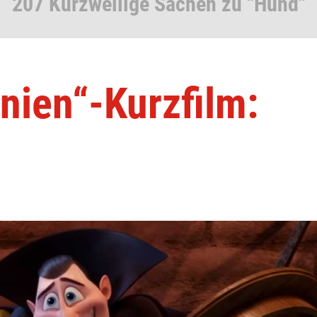
207 Kurzweilige Sachen zu "Hund"
anien“-Kurzfilm: