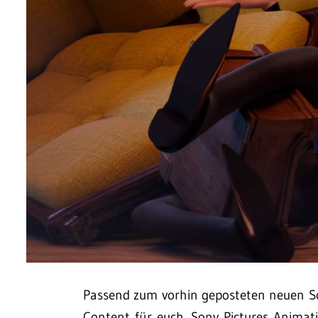
Passend zum vorhin geposteten neuen So
Content für euch. Sony Pictures Animat