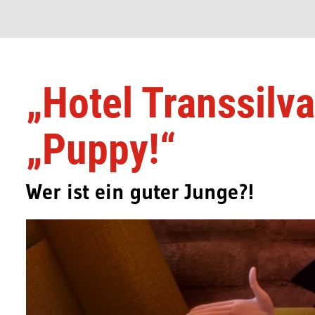
„Hotel Transsilv
„Puppy!“
Wer ist ein guter Junge?!