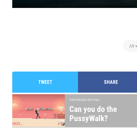
/// 
TWEET
SHARE
VORHERIGER BEITRAG:
Can you do the
PussyWalk?