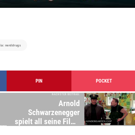
via: nerddrugs
PIN
POCKET
NÄCHSTER BEITRAG:
Arnold
Schwarzenegger
spielt all seine Filme
in 6 Minuten nach