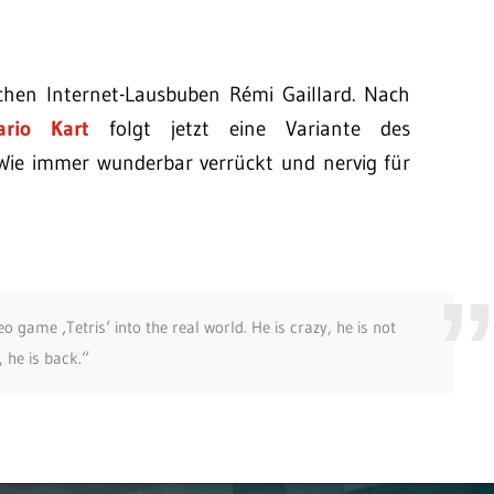
chen Internet-Lausbuben Rémi Gaillard. Nach
ario Kart
folgt jetzt eine Variante des
s. Wie immer wunderbar verrückt und nervig für
o game ‚Tetris‘ into the real world. He is crazy, he is not
, he is back.“