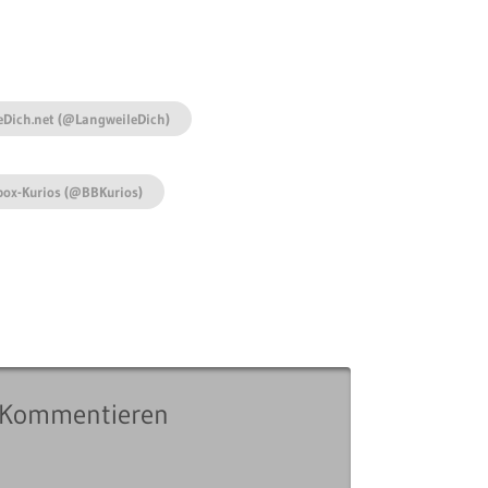
eDich.net (@LangweileDich)
box-Kurios (@BBKurios)