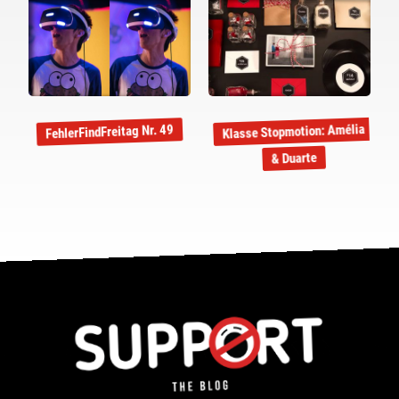
Klasse Stopmotion: Amélia
FehlerFindFreitag Nr. 49
& Duarte