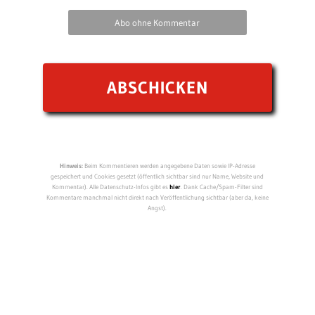
Abo ohne Kommentar
Hinweis:
Beim Kommentieren werden angegebene Daten sowie IP-Adresse
gespeichert und Cookies gesetzt (öffentlich sichtbar sind nur Name, Website und
Kommentar). Alle Datenschutz-Infos gibt es
hier
. Dank Cache/Spam-Filter sind
Kommentare manchmal nicht direkt nach Veröffentlichung sichtbar (aber da, keine
Angst).