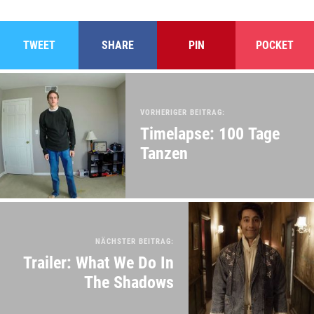
TWEET
SHARE
PIN
POCKET
VORHERIGER BEITRAG:
Timelapse: 100 Tage
Tanzen
NÄCHSTER BEITRAG:
Trailer: What We Do In
The Shadows