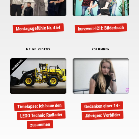
kurzweil-ICH: Bilderbuch
Montagsgefühle Nr. 454
MEINE VIDEOS
KOLUMNEN
WERBUNG
Timelapse: ich baue den
Gedanken einer 14-
LEGO Technic Radlader
Jährigen: Vorbilder
zusammen