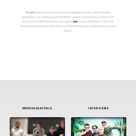
Hinweis:
Beim Kommentieren werden angegebene Daten sowie IP-Adresse
gespeichert und Cookies gesetzt (öffentlich sichtbar sind nur Name, Website und
Kommentar). Alle Datenschutz-Infos gibt es
hier
. Dank Cache/Spam-Filter sind
Kommentare manchmal nicht direkt nach Veröffentlichung sichtbar (aber da, keine
Angst).
MONTAGSGEFÜHLE
INTERVIEWS