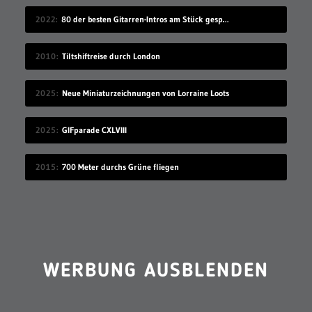
2022
80 der besten Gitarren-Intros am Stück gespielt
2010
Tiltshiftreise durch London
2025
Neue Miniaturzeichnungen von Lorraine Loots
2025
GIFparade CXLVIII
2015
700 Meter durchs Grüne fliegen
WERBUNG AUSBLENDEN