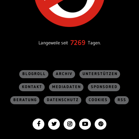
7269
Langeweile seit
Tagen.
BLOGROLL
ARCHIV
UNTERSTÜTZEN
KONTAKT
MEDIADATEN
SPONSORED
BERATUNG
DATENSCHUTZ
COOKIES
RSS