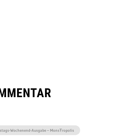
OMMENTAR
mstags-Wochenend-Ausgabe – MonsŦropolis