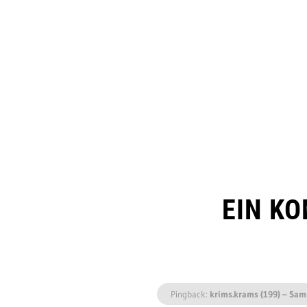
EIN K
Pingback:
krims.krams (199) – Sa