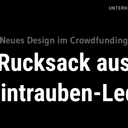
UNTERH
Neues Design im Crowdfunding
Rucksack au
intrauben-Le