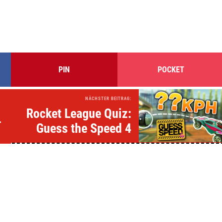
PIN
POCKET
NÄCHSTER BEITRAG:
Rocket League Quiz:
-
Guess the Speed 4