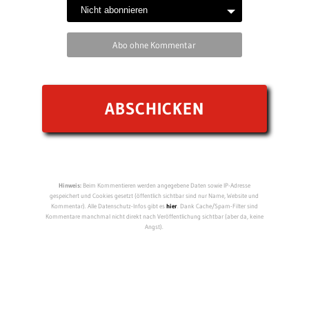
Abo ohne Kommentar
Hinweis:
Beim Kommentieren werden angegebene Daten sowie IP-Adresse
gespeichert und Cookies gesetzt (öffentlich sichtbar sind nur Name, Website und
Kommentar). Alle Datenschutz-Infos gibt es
hier
. Dank Cache/Spam-Filter sind
Kommentare manchmal nicht direkt nach Veröffentlichung sichtbar (aber da, keine
Angst).