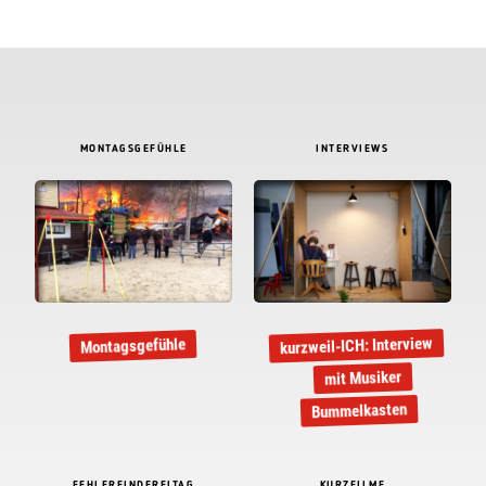
MONTAGSGEFÜHLE
INTERVIEWS
kurzweil-ICH: Interview
Montagsgefühle
mit Musiker
Bummelkasten
FEHLERFINDFREITAG
KURZFILME