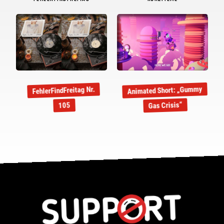
Animated Short: „Gummy
FehlerFindFreitag Nr.
Gas Crisis“
105