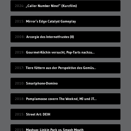
2024
„Caller Number Nine!“ (Kurzfilm)
2015
Mirror’s Edge Catalyst Gameplay
2008
Arcorgie des Internetfrustes (II)
2019
Gourmet-Köchin versucht, Pop-Tarts nachzumachen
2017
Tiere füttern aus der Perspektive des Gemüses
2010
Smartphone-Domino
2018
Pomplamoose covern The Weeknd, MJ und JT in sehr schönem Mashup
2015
Street Art: DEIH
2015
Mashup: Linkin Park vs. Smash Mouth