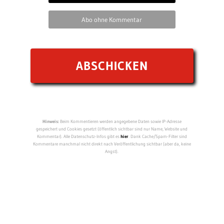
Abo ohne Kommentar
Hinweis:
Beim Kommentieren werden angegebene Daten sowie IP-Adresse
gespeichert und Cookies gesetzt (öffentlich sichtbar sind nur Name, Website und
Kommentar). Alle Datenschutz-Infos gibt es
hier
. Dank Cache/Spam-Filter sind
Kommentare manchmal nicht direkt nach Veröffentlichung sichtbar (aber da, keine
Angst).