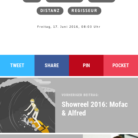
DISTANZ
REGISSEUR
Freitag, 17. Juni 2016, 08:03 Uhr
TWEET
SHARE
PIN
POCKET
VORHERIGER BEITRAG:
Showreel 2016: Mofac
& Alfred