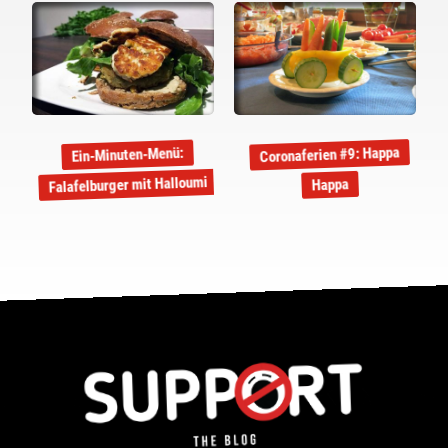
Coronaferien #9: Happa
Ein-Minuten-Menü:
Falafelburger mit Halloumi
Happa