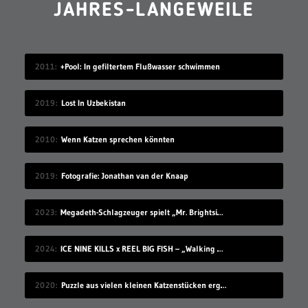
JAHRES-LANGEWEILE
2011
+Pool: In gefiltertem Flußwasser schwimmen
2019
Lost In Uzbekistan
2010
Wenn Katzen sprechen könnten
2019
Fotografie: Jonathan van der Knaap
2023
Megadeth-Schlagzeuger spielt „Mr. Brightside“, ohne es zu kennen
2024
ICE NINE KILLS x REEL BIG FISH – „Walking On Sunshine“ (Musikvideo)
2020
Puzzle aus vielen kleinen Katzenstücken ergibt eine große Katze