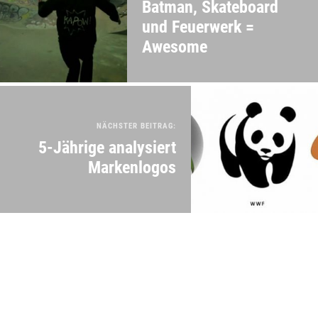
Batman, Skateboard
und Feuerwerk =
Awesome
NÄCHSTER BEITRAG:
5-Jährige analysiert
Markenlogos