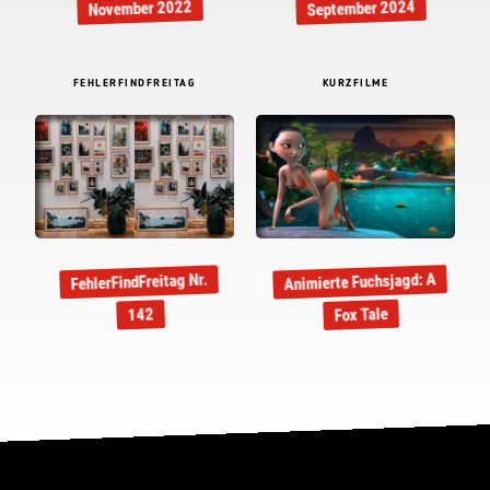
September 2024
November 2022
FEHLERFINDFREITAG
KURZFILME
Animierte Fuchsjagd: A
FehlerFindFreitag Nr.
Fox Tale
142