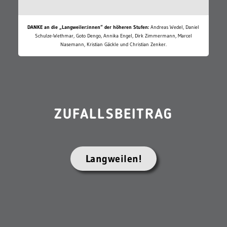
DANKE an die „Langweiler:innen“ der höheren Stufen:
Andreas Wedel, Daniel
Schulze-Wethmar, Goto Dengo, Annika Engel, Dirk Zimmermann, Marcel
Nasemann, Kristian Gäckle und Christian Zenker.
ZUFALLSBEITRAG
Langweilen!