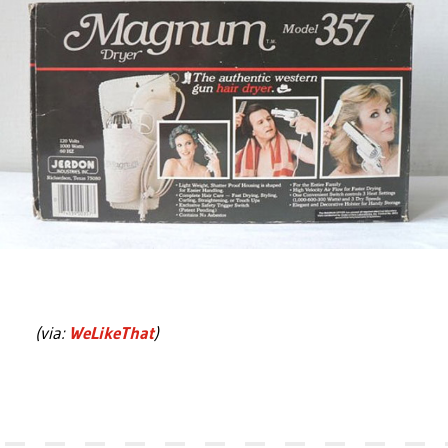
(via:
WeLikeThat
)