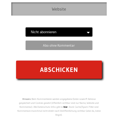
Abo ohne Kommentar
Hinweis:
Beim Kommentieren werden angegebene Daten sowie IP-Adresse
gespeichert und Cookies gesetzt (öffentlich sichtbar sind nur Name, Website und
Kommentar). Alle Datenschutz-Infos gibt es
hier
. Dank Cache/Spam-Filter sind
Kommentare manchmal nicht direkt nach Veröffentlichung sichtbar (aber da, keine
Angst).