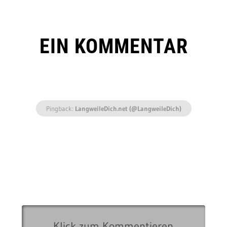
EIN KOMMENTAR
Pingback:
LangweileDich.net (@LangweileDich)