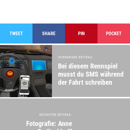
TWEET
SHARE
PIN
POCKET
VORHERIGER BEITRAG:
Bei diesem Rennspiel
musst du SMS während
der Fahrt schreiben
NÄCHSTER BEITRAG:
Fotografie: Anne