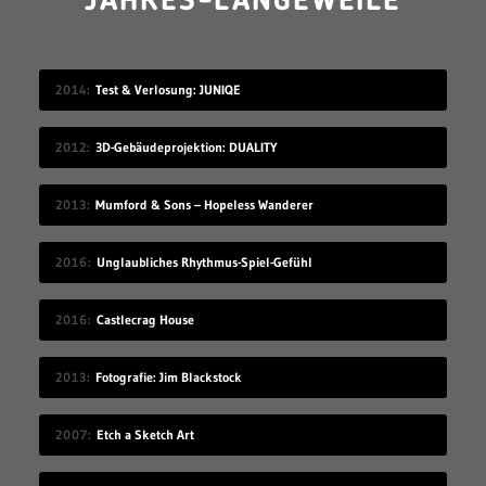
JAHRES-LANGEWEILE
2014
Test & Verlosung: JUNIQE
2012
3D-Gebäudeprojektion: DUALITY
2013
Mumford & Sons – Hopeless Wanderer
2016
Unglaubliches Rhythmus-Spiel-Gefühl
2016
Castlecrag House
2013
Fotografie: Jim Blackstock
2007
Etch a Sketch Art