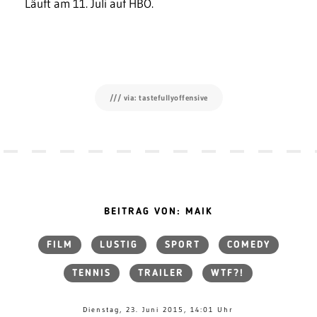
Läuft am 11. Juli auf HBO.
/// via: tastefullyoffensive
BEITRAG VON: MAIK
FILM
LUSTIG
SPORT
COMEDY
TENNIS
TRAILER
WTF?!
Dienstag, 23. Juni 2015, 14:01 Uhr