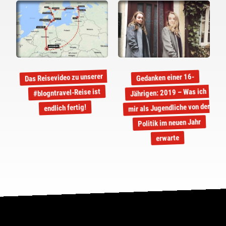
Das Reisevideo zu unserer
Gedanken einer 16-
Jährigen: 2019 – Was ich
#blogntravel-Reise ist
mir als Jugendliche von der
endlich fertig!
Politik im neuen Jahr
erwarte