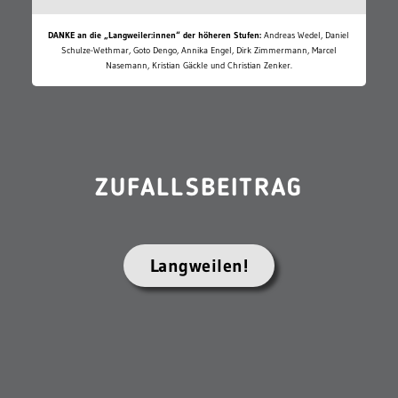
DANKE an die „Langweiler:innen“ der höheren Stufen:
Andreas Wedel, Daniel
Schulze-Wethmar, Goto Dengo, Annika Engel, Dirk Zimmermann, Marcel
Nasemann, Kristian Gäckle und Christian Zenker.
ZUFALLSBEITRAG
Langweilen!