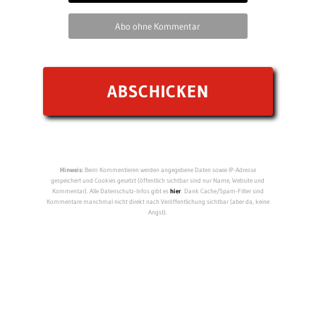
Abo ohne Kommentar
Hinweis:
Beim Kommentieren werden angegebene Daten sowie IP-Adresse
gespeichert und Cookies gesetzt (öffentlich sichtbar sind nur Name, Website und
Kommentar). Alle Datenschutz-Infos gibt es
hier
. Dank Cache/Spam-Filter sind
Kommentare manchmal nicht direkt nach Veröffentlichung sichtbar (aber da, keine
Angst).