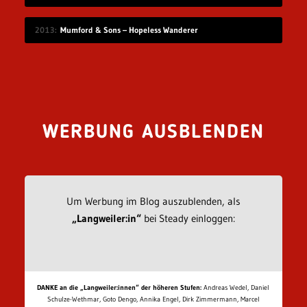
2013
Mumford & Sons – Hopeless Wanderer
WERBUNG AUSBLENDEN
Um Werbung im Blog auszublenden, als
„Langweiler:in“
bei Steady einloggen:
DANKE an die „Langweiler:innen“ der höheren Stufen:
Andreas Wedel, Daniel
Schulze-Wethmar, Goto Dengo, Annika Engel, Dirk Zimmermann, Marcel