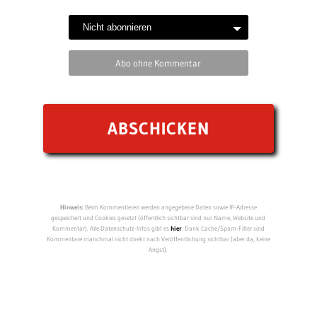
Abo ohne Kommentar
Hinweis:
Beim Kommentieren werden angegebene Daten sowie IP-Adresse
gespeichert und Cookies gesetzt (öffentlich sichtbar sind nur Name, Website und
Kommentar). Alle Datenschutz-Infos gibt es
hier
. Dank Cache/Spam-Filter sind
Kommentare manchmal nicht direkt nach Veröffentlichung sichtbar (aber da, keine
Angst).