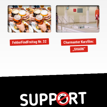
FehlerFindFreitag Nr. 32
Charmanter Kurzfilm:
„SHARK“