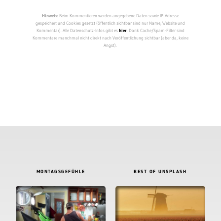
Hinweis:
Beim Kommentieren werden angegebene Daten sowie IP-Adresse
gespeichert und Cookies gesetzt (öffentlich sichtbar sind nur Name, Website und
Kommentar). Alle Datenschutz-Infos gibt es
hier
. Dank Cache/Spam-Filter sind
Kommentare manchmal nicht direkt nach Veröffentlichung sichtbar (aber da, keine
Angst).
MONTAGSGEFÜHLE
BEST OF UNSPLASH