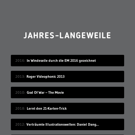
JAHRES-LANGEWEILE
2016
In Windeseile durch die EM 2016 gezeichnet
2013
Roger Videophonic 2013
2010
God Of War – The Movie
2018
Lernt den 21-Karten-Trick
2012
Verträumte Illustrationswelten: Daniel Danger