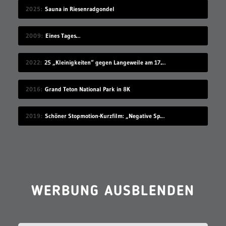
2025
Sauna in Riesenradgondel
2009
Eines Tages…
2022
25 „Kleinigkeiten“ gegen Langeweile am 17.07.2022
2016
Grand Teton National Park in 8K
2019
Schöner Stopmotion-Kurzfilm: „Negative Space“
WERBUNG AUSBLENDEN