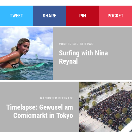
TWEET
SHARE
PIN
POCKET
VORHERIGER BEITRAG:
Surfing with Nina
Reynal
NÄCHSTER BEITRAG:
Timelapse: Gewusel am
Comicmarkt in Tokyo