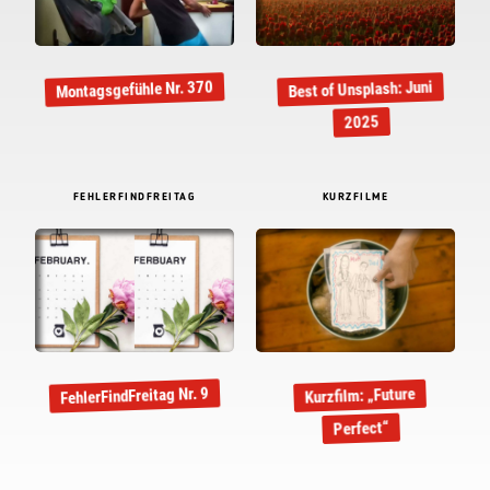
Montagsgefühle Nr. 370
Best of Unsplash: Juni
2025
FEHLERFINDFREITAG
KURZFILME
FehlerFindFreitag Nr. 9
Kurzfilm: „Future
Perfect“