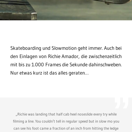
Skateboarding und Slowmotion geht immer. Auch bei
den Einlagen von Richie Amador, die zwischenzeitlich
mit bis zu 1.000 Frames die Sekunde dahinschweben.
Nur etwas kurz ist das alles geraten…
„Richie was landing that half cab heel noseslide every try while
filming a line. You couldn’t tell in regular speed but in slow mo you
can see his foot came a fraction of an inch from hitting the ledge