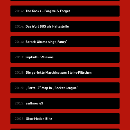
2014
The Kooks – Forgive & Forget
2014
Das Wort BUS als Haltestelle
2014
Barack Obama singt ‚Fancy‘
2013
Popkultur-Minions
2018
Die perfekte Maschine zum Steine-Flitschen
2019
„Portal 2“-Map in „Rocket League“
2015
asdfmovie9
2008
Slow-Motion Blitz