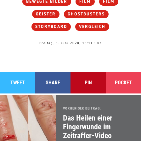
BEWEGTE BILDER
FILM
FILM
GEISTER
GHOSTBUSTERS
STORYBOARD
VERGLEICH
Freitag, 5. Juni 2020, 15:11 Uhr
TWEET
SHARE
PIN
POCKET
VORHERIGER BEITRAG:
Das Heilen einer
Fingerwunde im
Zeitraffer-Video