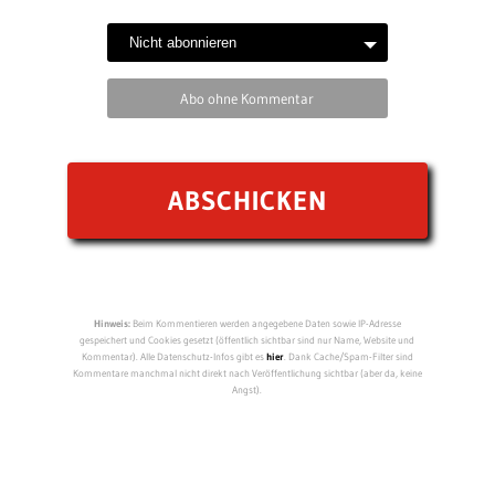
Abo ohne Kommentar
Hinweis:
Beim Kommentieren werden angegebene Daten sowie IP-Adresse
gespeichert und Cookies gesetzt (öffentlich sichtbar sind nur Name, Website und
Kommentar). Alle Datenschutz-Infos gibt es
hier
. Dank Cache/Spam-Filter sind
Kommentare manchmal nicht direkt nach Veröffentlichung sichtbar (aber da, keine
Angst).