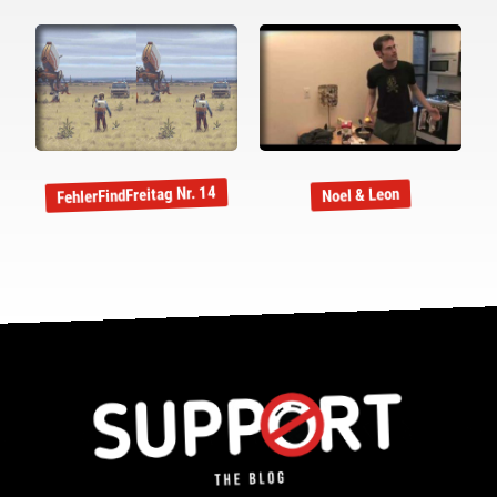
FehlerFindFreitag Nr. 14
Noel & Leon