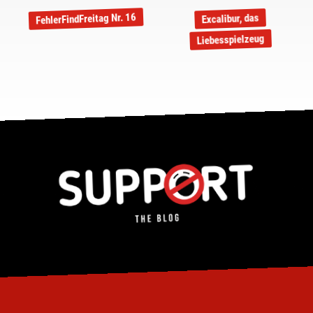
FehlerFindFreitag Nr. 16
Excalibur, das
Liebesspielzeug