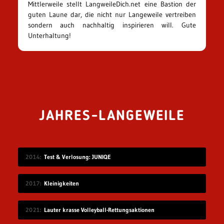
Mittlerweile stellt LangweileDich.net eine Bastion der
guten Laune dar, die nicht nur Langeweile vertreiben
sondern auch nachhaltig inspirieren will. Gute
Unterhaltung!
JAHRES-LANGEWEILE
2014
Test & Verlosung: JUNIQE
2017
Kleinigkeiten
2021
Lauter krasse Volleyball-Rettungsaktionen