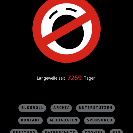
7269
Langeweile seit
Tagen.
BLOGROLL
ARCHIV
UNTERSTÜTZEN
KONTAKT
MEDIADATEN
SPONSORED
BERATUNG
DATENSCHUTZ
COOKIES
RSS