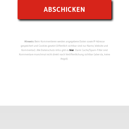
Hinweis:
Beim Kommentieren werden angegebene Daten sowie IP-Adresse
gespeichert und Cookies gesetzt (öffentlich sichtbar sind nur Name, Website und
Kommentar). Alle Datenschutz-Infos gibt es
hier
. Dank Cache/Spam-Filter sind
Kommentare manchmal nicht direkt nach Veröffentlichung sichtbar (aber da, keine
Angst).