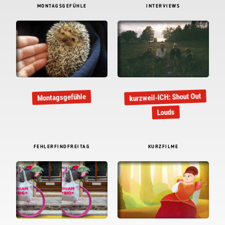
MONTAGSGEFÜHLE
INTERVIEWS
kurzweil-ICH: Shout Out
Montagsgefühle
Louds
FEHLERFINDFREITAG
KURZFILME