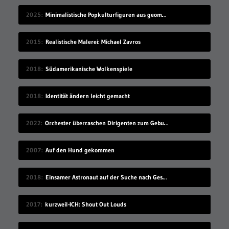
2025
Minimalistische Popkulturfiguren aus geometrischen Formen
2015
Realistische Malerei: Michael Zavros
2018
Südamerikanische Wolkenspiele
2018
Identität ändern leicht gemacht
2022
Orchester überraschen Dirigenten zum Geburtstag
2007
Auf den Hund gekommen
2018
Einsamer Astronaut auf der Suche nach Gesellschaft
2017
kurzweil-ICH: Shout Out Louds