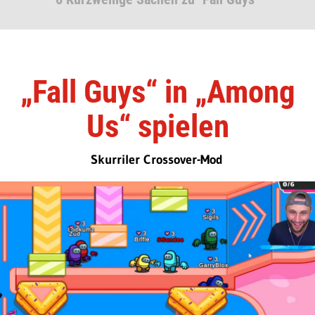
„Fall Guys“ in „Among
Us“ spielen
Skurriler Crossover-Mod