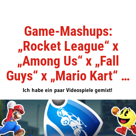
Game-Mashups:
„Rocket League“ x
„Among Us“ x „Fall
Guys“ x „Mario Kart“ …
Ich habe ein paar Videospiele gemixt!