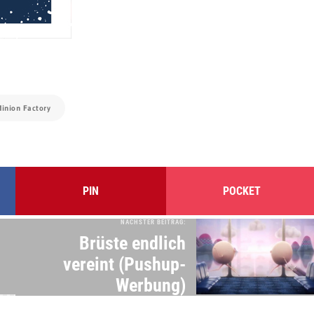
inion Factory
PIN
POCKET
NÄCHSTER BEITRAG:
Brüste endlich
vereint (Pushup-
Werbung)