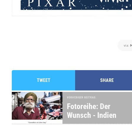
via:
M
TWEET
SHARE
VORHERIGER BEITRAG:
Fotoreihe: Der
Wunsch - Indien