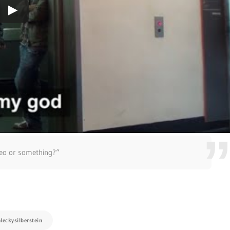
eo or something?“
leckysilberstein