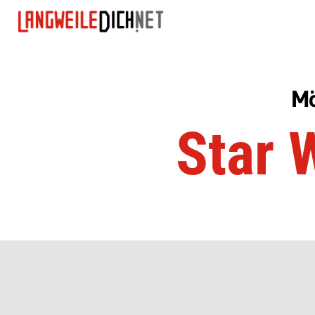
Mö
Star 