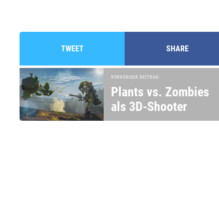
TWEET
SHARE
VORHERIGER BEITRAG:
Plants vs. Zombies
als 3D-Shooter