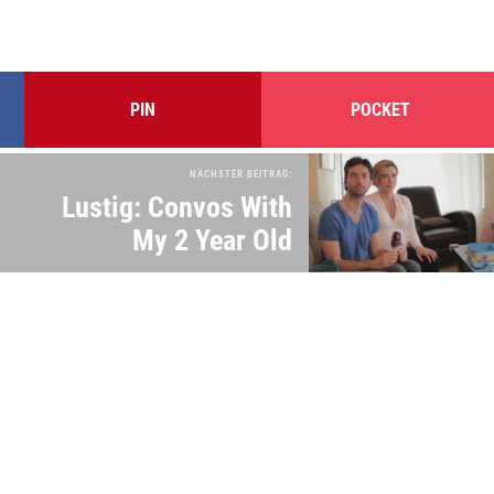
PIN
POCKET
NÄCHSTER BEITRAG:
Lustig: Convos With
My 2 Year Old