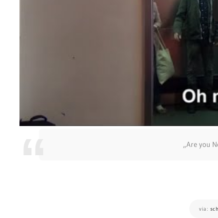
„Are you N
via:
sch