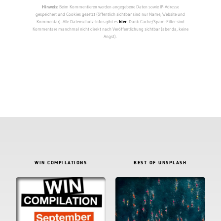
Hinweis:
Beim Kommentieren werden angegebene Daten sowie IP-Adresse
gespeichert und Cookies gesetzt (öffentlich sichtbar sind nur Name, Website und
Kommentar). Alle Datenschutz-Infos gibt es
hier
. Dank Cache/Spam-Filter sind
Kommentare manchmal nicht direkt nach Veröffentlichung sichtbar (aber da, keine
Angst).
WIN COMPILATIONS
BEST OF UNSPLASH