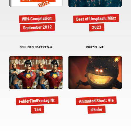
Best of Unsplash: März
WIN-Compilation:
September 2012
2023
FEHLERFINDFREITAG
KURZFILME
FehlerFindFreitag Nr.
Animated Short: Vie
d’Enfer
154