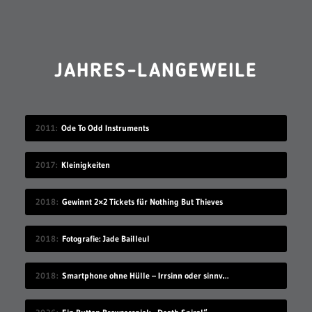
JAHRES-LANGEWEILE
2011
Ode To Odd Instruments
2017
Kleinigkeiten
2018
Gewinnt 2×2 Tickets für Nothing But Thieves
2018
Fotografie: Jade Bailleul
2018
Smartphone ohne Hülle – Irrsinn oder sinnvoll?