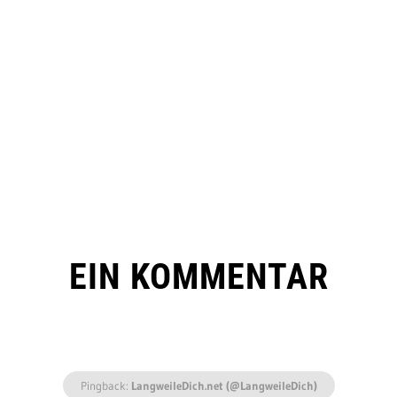
EIN KOMMENTAR
Pingback:
LangweileDich.net (@LangweileDich)