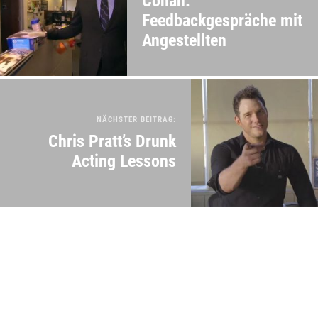
Conan:
Feedbackgespräche mit
Angestellten
NÄCHSTER BEITRAG:
Chris Pratt’s Drunk
Acting Lessons