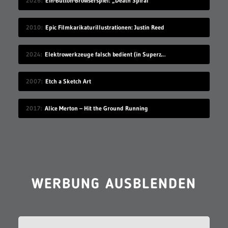
2026
Ein-Button-Browserspiel: „Death Spiral“
2010
Epic Filmkarikaturillustrationen: Justin Reed
2024
Elektrowerkzeuge falsch bedient (in Superzeitlupe)
2007
Etch a Sketch Art
2017
Alice Merton – Hit the Ground Running
WERBUNG AUSBLENDEN