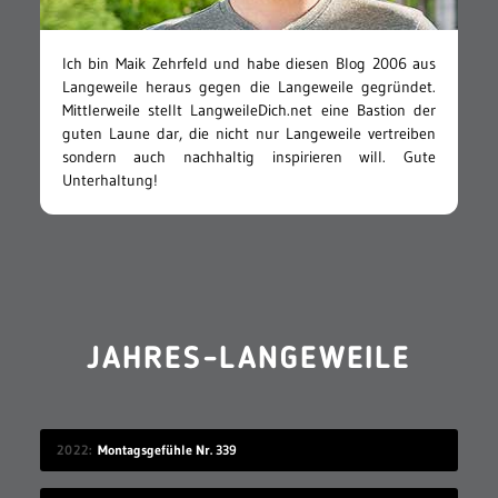
Ich bin Maik Zehrfeld und habe diesen Blog 2006 aus
Langeweile heraus gegen die Langeweile gegründet.
Mittlerweile stellt LangweileDich.net eine Bastion der
guten Laune dar, die nicht nur Langeweile vertreiben
sondern auch nachhaltig inspirieren will. Gute
Unterhaltung!
JAHRES-LANGEWEILE
2022
Montagsgefühle Nr. 339