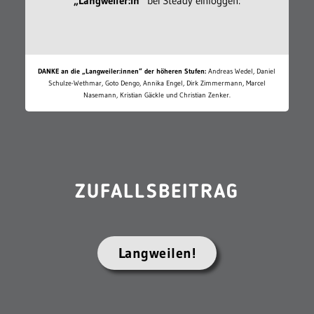
„Langweiler:in“
bei Steady einloggen:
DANKE an die „Langweiler:innen“ der höheren Stufen:
Andreas Wedel, Daniel
Schulze-Wethmar, Goto Dengo, Annika Engel, Dirk Zimmermann, Marcel
Nasemann, Kristian Gäckle und Christian Zenker.
ZUFALLSBEITRAG
Langweilen!