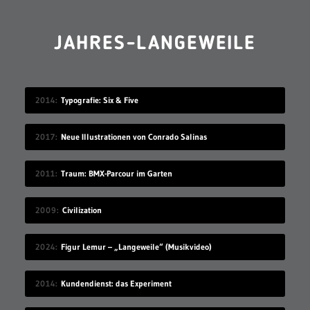
JAHRES-LANGEWEILE
2014
Typografie: Six & Five
2017
Neue Illustrationen von Conrado Salinas
2011
Traum: BMX-Parcour im Garten
2009
Civilization
2024
Figur Lemur – „Langeweile“ (Musikvideo)
2014
Kundendienst: das Experiment