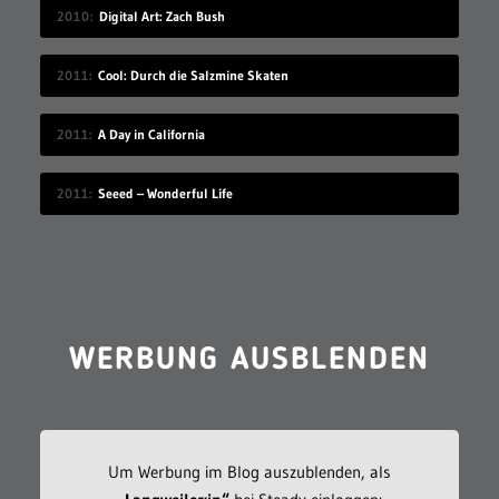
2010
Digital Art: Zach Bush
2011
Cool: Durch die Salzmine Skaten
2011
A Day in California
2011
Seeed – Wonderful Life
WERBUNG AUSBLENDEN
Um Werbung im Blog auszublenden, als