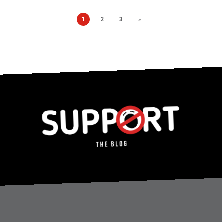
1
2
3
»