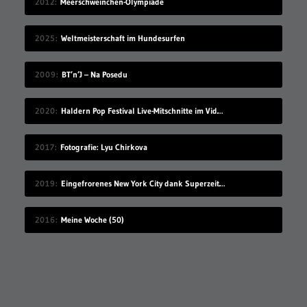
2012
Meerschweinchen-Olympiade
2025
Weltmeisterschaft im Hundesurfen
2009
BT’n’J – Na Posedu
2020
Haldern Pop Festival Live-Mitschnitte im Videostream (2008-2019)
2017
Fotografie: Lyu Chirkova
2019
Eingefrorenes New York City dank Superzeitlupe
2016
Meine Woche (50)