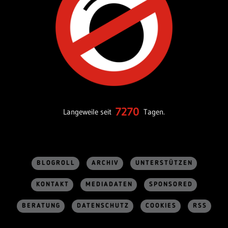
7270
Langeweile seit
Tagen.
BLOGROLL
ARCHIV
UNTERSTÜTZEN
KONTAKT
MEDIADATEN
SPONSORED
BERATUNG
DATENSCHUTZ
COOKIES
RSS