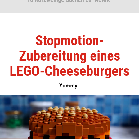
Stopmotion-
Zubereitung eines
LEGO-Cheeseburgers
Yummy!