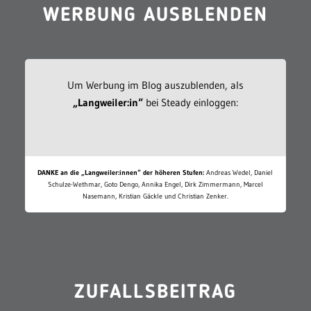
WERBUNG AUSBLENDEN
Um Werbung im Blog auszublenden, als
„Langweiler:in“
bei Steady einloggen:
DANKE an die „Langweiler:innen“ der höheren Stufen:
Andreas Wedel, Daniel
Schulze-Wethmar, Goto Dengo, Annika Engel, Dirk Zimmermann, Marcel
Nasemann, Kristian Gäckle und Christian Zenker.
ZUFALLSBEITRAG