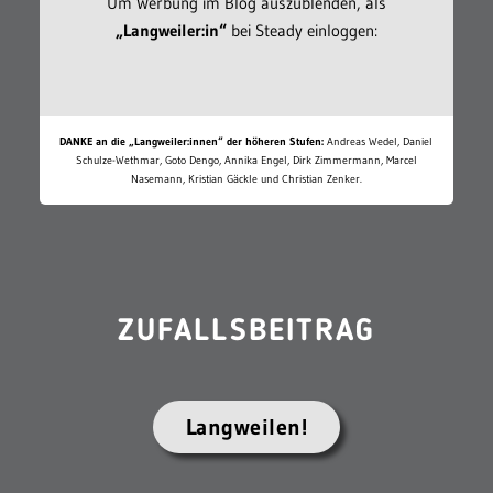
Um Werbung im Blog auszublenden, als
„Langweiler:in“
bei Steady einloggen:
DANKE an die „Langweiler:innen“ der höheren Stufen:
Andreas Wedel, Daniel
Schulze-Wethmar, Goto Dengo, Annika Engel, Dirk Zimmermann, Marcel
Nasemann, Kristian Gäckle und Christian Zenker.
ZUFALLSBEITRAG
Langweilen!