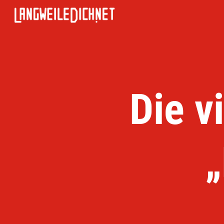
Die v
„