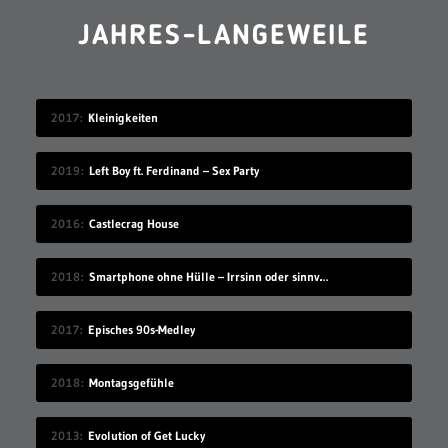
JAHRES-LANGEWEILE
2017
Kleinigkeiten
2019
Left Boy ft. Ferdinand – Sex Party
2016
Castlecrag House
2018
Smartphone ohne Hülle – Irrsinn oder sinnvoll?
2017
Episches 90s-Medley
2018
Montagsgefühle
2013
Evolution of Get Lucky