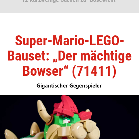
Super-Mario-LEGO-
Bauset: „Der mächtige
Bowser“ (71411)
Gigantischer Gegenspieler