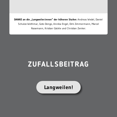
DANKE an die „Langweiler:innen“ der höheren Stufen:
Andreas Wedel, Daniel
Schulze-Wethmar, Goto Dengo, Annika Engel, Dirk Zimmermann, Marcel
Nasemann, Kristian Gäckle und Christian Zenker.
ZUFALLSBEITRAG
Langweilen!