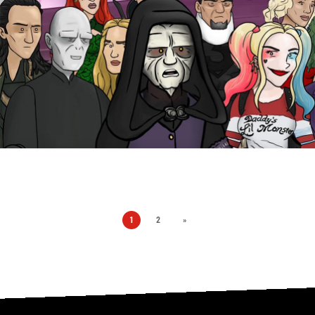
1
2
»