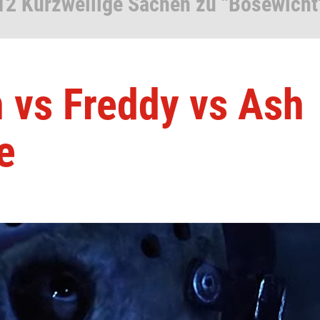
12 Kurzweilige Sachen zu "Bösewicht
 vs Freddy vs Ash
e