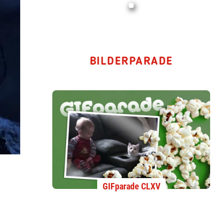
BILDERPARADE
GIFparade CLXV