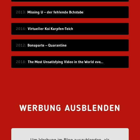
2013
Missing U – der fehlende Bchstabe
2016
Virtueller Koi Karpfen-Teich
2012
Bonaparte – Quarantine
2018
The Most Unsatisfying Video in the World ever made – part 2
WERBUNG AUSBLENDEN
Um Werbung im Blog auszublenden, als