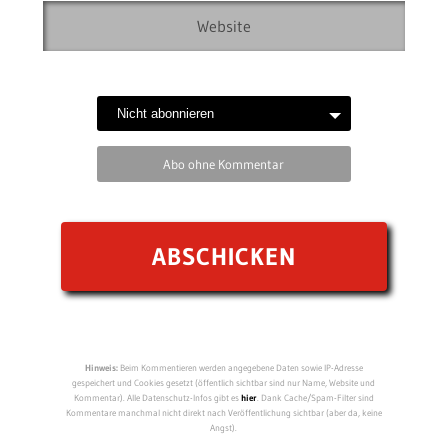
Abo ohne Kommentar
Hinweis:
Beim Kommentieren werden angegebene Daten sowie IP-Adresse
gespeichert und Cookies gesetzt (öffentlich sichtbar sind nur Name, Website und
Kommentar). Alle Datenschutz-Infos gibt es
hier
. Dank Cache/Spam-Filter sind
Kommentare manchmal nicht direkt nach Veröffentlichung sichtbar (aber da, keine
Angst).