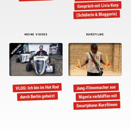
Gespräch mit Livia Kerp
(Schülerin & Bloggerin)
MEINE VIDEOS
KURZFILME
WERBUNG
VLOG: Ich bin im Hot Rod
Jung-Filmemacher aus
Nigeria verblüffen mit
durch Berlin geheizt
Smartphone-Kurzfilmen