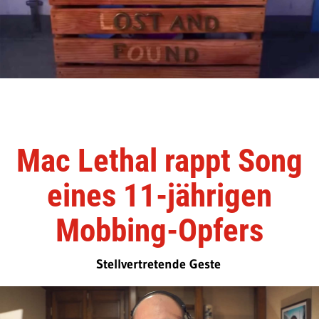
Mac Lethal rappt Song
eines 11-jährigen
Mobbing-Opfers
Stellvertretende Geste