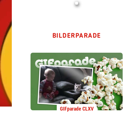
BILDERPARADE
GIFparade CLXV