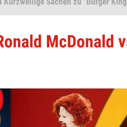
4 Kurzweilige Sachen zu "Burger King
 Ronald McDonald v