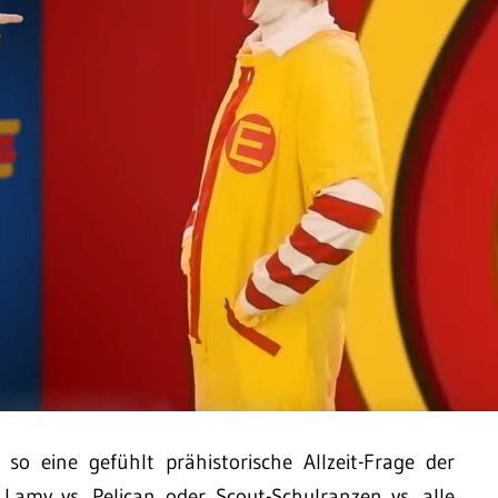
so eine gefühlt prähistorische Allzeit-Frage der
 Lamy vs. Pelican oder Scout-Schulranzen vs. alle