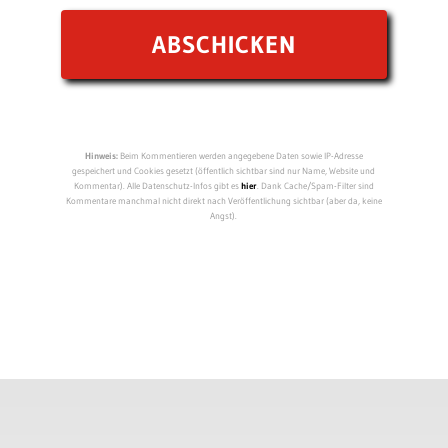
Hinweis:
Beim Kommentieren werden angegebene Daten sowie IP-Adresse
gespeichert und Cookies gesetzt (öffentlich sichtbar sind nur Name, Website und
Kommentar). Alle Datenschutz-Infos gibt es
hier
. Dank Cache/Spam-Filter sind
Kommentare manchmal nicht direkt nach Veröffentlichung sichtbar (aber da, keine
Angst).