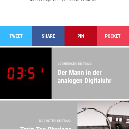
TWEET
SHARE
PIN
POCKET
VORHERIGER BEITRAG:
Der Mann in der
analogen Digitaluhr
NÄCHSTER BEITRAG: