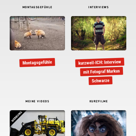
MONTAGSGEFÜHLE
INTERVIEWS
kurzweil-ICH: Interview
Montagsgefühle
mit Fotograf Markus
Schwarze
MEINE VIDEOS
KURZFILME
WERBUNG