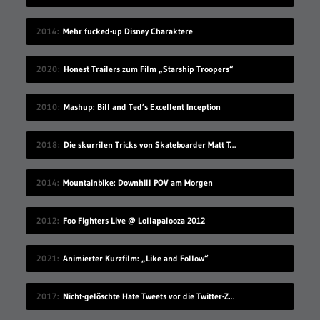
2014
Mehr fucked-up Disney Charaktere
2020
Honest Trailers zum Film „Starship Troopers“
2010
Mashup: Bill and Ted’s Excellent Inception
2018
Die skurrilen Tricks von Skateboarder Matt Tomasello
2014
Mountainbike: Downhill POV am Morgen
2012
Foo Fighters Live @ Lollapalooza 2012
2021
Animierter Kurzfilm: „Like and Follow“
2017
Nicht-gelöschte Hate Tweets vor die Twitter-Zentrale gesprüht