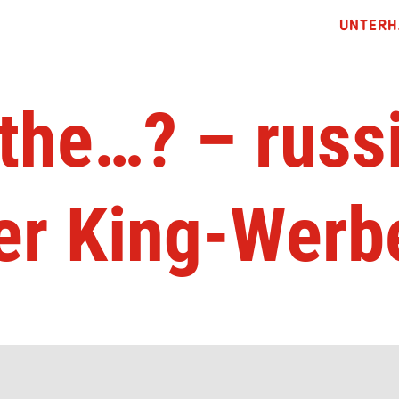
UNTERH
the…? – russ
er King-Werb