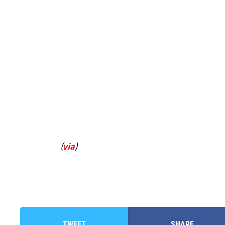
(
via
)
TWEET
SHARE