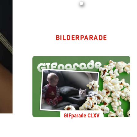
BILDERPARADE
GIFparade CLXV