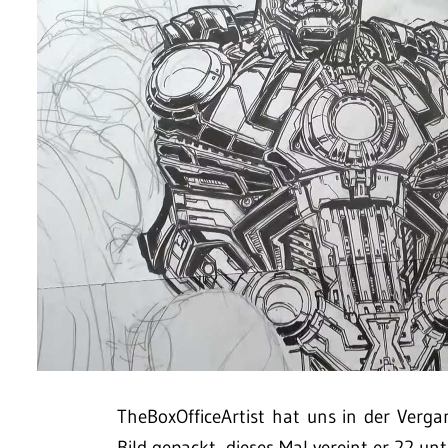
TheBoxOfficeArtist hat uns in der Verga
Bild gepackt, dieses Mal vereint er 22 un