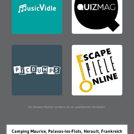
Als Amazon-Partner verdiene ich an qualifizierten Verkäufen.
Camping Maurice, Palavas-les-Flots, Herault, Frankreich