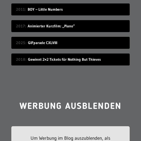
2011
BOY – Little Numbers
2017
Animierter Kurzfilm: „Piano“
2025
GIFparade CXLVIII
2018
Gewinnt 2×2 Tickets für Nothing But Thieves
WERBUNG AUSBLENDEN
Um Werbung im Blog auszublenden, als