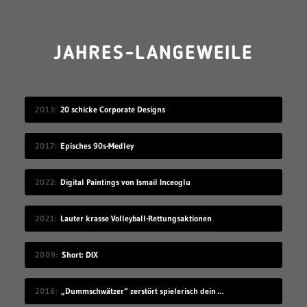
JAHRES-LANGEWEILE
2013
20 schicke Corporate Designs
2017
Episches 90s-Medley
2022
Digital Paintings von Ismail Inceoglu
2021
Lauter krasse Volleyball-Rettungsaktionen
2009
Short: DIX
2018
„Dummschwätzer“ zerstört spielerisch dein Sprachzentrum