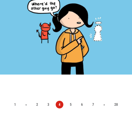
1
«
2
3
4
5
6
7
»
28