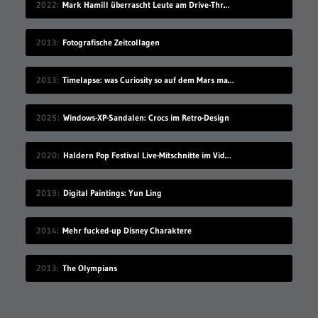
2022
Mark Hamill überrascht Leute am Drive-Thru-Schalter
2013
Fotografische Zeitcollagen
2013
Timelapse: was Curiosity so auf dem Mars macht
2025
Windows-XP-Sandalen: Crocs im Retro-Design
2020
Haldern Pop Festival Live-Mitschnitte im Videostream (2008-2019)
2019
Digital Paintings: Yun Ling
2014
Mehr fucked-up Disney Charaktere
2013
The Olympians