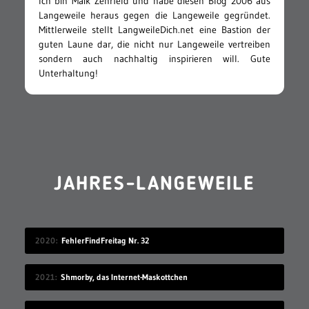
Ich bin Maik Zehrfeld und habe diesen Blog 2006 aus
Langeweile heraus gegen die Langeweile gegründet.
Mittlerweile stellt LangweileDich.net eine Bastion der
guten Laune dar, die nicht nur Langeweile vertreiben
sondern auch nachhaltig inspirieren will. Gute
Unterhaltung!
JAHRES-LANGEWEILE
2020
FehlerFindFreitag Nr. 32
2021
Shmorby, das Internet-Maskottchen