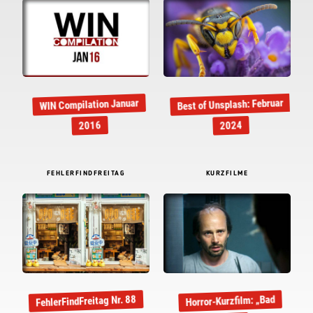
Best of Unsplash: Februar
WIN Compilation Januar
2016
2024
FEHLERFINDFREITAG
KURZFILME
FehlerFindFreitag Nr. 88
Horror-Kurzfilm: „Bad