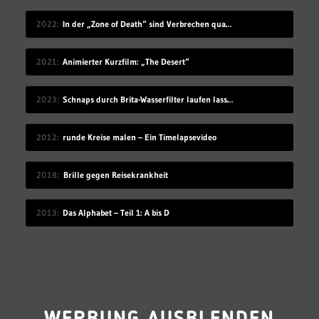
2022
In der „Zone of Death“ sind Verbrechen quasi unbestrafbar
2021
Animierter Kurzfilm: „The Desert“
2023
Schnaps durch Brita-Wasserfilter laufen lassen soll den Geschmack verbessern
2012
runde Kreise malen – Ein Timelapsevideo
2018
Brille gegen Reisekrankheit
2013
Das Alphabet – Teil 1: A bis D