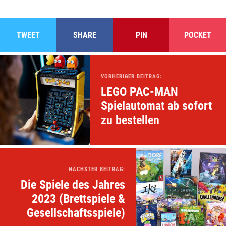
TWEET
SHARE
PIN
POCKET
VORHERIGER BEITRAG:
LEGO PAC-MAN
Spielautomat ab sofort
zu bestellen
NÄCHSTER BEITRAG:
Die Spiele des Jahres
2023 (Brettspiele &
Gesellschaftsspiele)