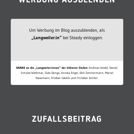
WERBUNG AUSBLENDEN
Um Werbung im Blog auszublenden, als
„Langweiler:in“
bei Steady einloggen:
DANKE an die „Langweiler:innen“ der höheren Stufen:
Andreas Wedel, Daniel
Schulze-Wethmar, Goto Dengo, Annika Engel, Dirk Zimmermann, Marcel
Nasemann, Kristian Gäckle und Christian Zenker.
ZUFALLSBEITRAG