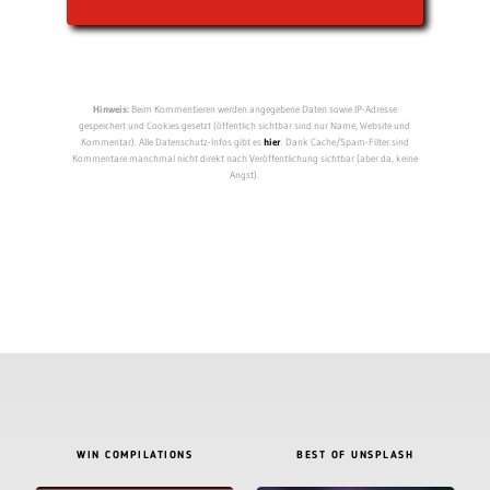
Hinweis:
Beim Kommentieren werden angegebene Daten sowie IP-Adresse
gespeichert und Cookies gesetzt (öffentlich sichtbar sind nur Name, Website und
Kommentar). Alle Datenschutz-Infos gibt es
hier
. Dank Cache/Spam-Filter sind
Kommentare manchmal nicht direkt nach Veröffentlichung sichtbar (aber da, keine
Angst).
WIN COMPILATIONS
BEST OF UNSPLASH