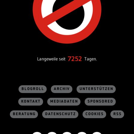
7252
Langeweile seit
Tagen.
BLOGROLL
ARCHIV
UNTERSTÜTZEN
KONTAKT
MEDIADATEN
SPONSORED
BERATUNG
DATENSCHUTZ
COOKIES
RSS