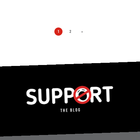
1
2
»