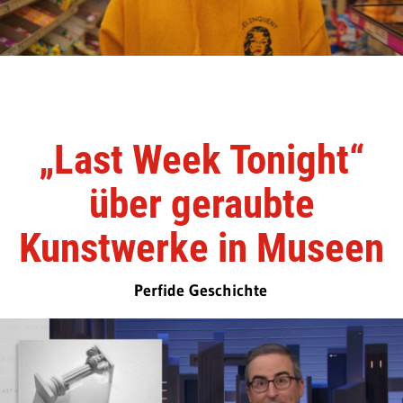
„Last Week Tonight“
über geraubte
Kunstwerke in Museen
Perfide Geschichte