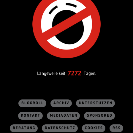
7272
Langeweile seit
Tagen.
BLOGROLL
ARCHIV
UNTERSTÜTZEN
KONTAKT
MEDIADATEN
SPONSORED
BERATUNG
DATENSCHUTZ
COOKIES
RSS