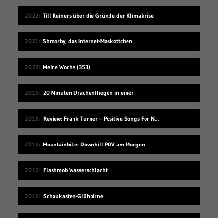
2022
Till Reiners über die Gründe der Klimakrise
2021
Shmorby, das Internet-Maskottchen
2022
Meine Woche (353)
2015
20 Minuten Drachenfliegen in einer
2015
Review: Frank Turner – Positive Songs For Negative People
2014
Mountainbike: Downhill POV am Morgen
2010
Flashmob Wasserschlacht
2016
Schaukasten-Glühbirne