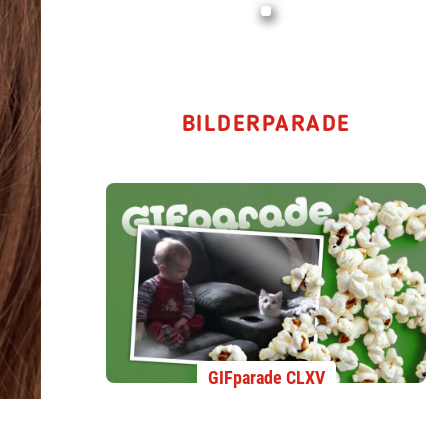
BILDERPARADE
GIFparade CLXV