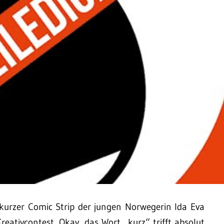
 kurzer Comic Strip der jungen Norwegerin Ida Eva
eativcontest. Okay, das Wort „kurz“ trifft absolut