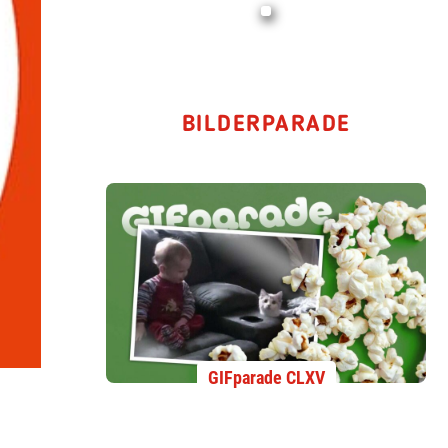
BILDERPARADE
GIFparade CLXV